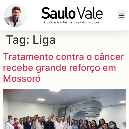
Tag:
Liga
Tratamento contra o câncer
recebe grande reforço em
Mossoró