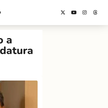
O
o a
idatura