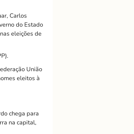
ar, Carlos
overno do Estado
nas eleições de
P).
Federação União
nomes eleitos à
rdo chega para
ra na capital,