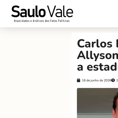
Carlos 
Allyson
a estad
16 de junho de 2026
1