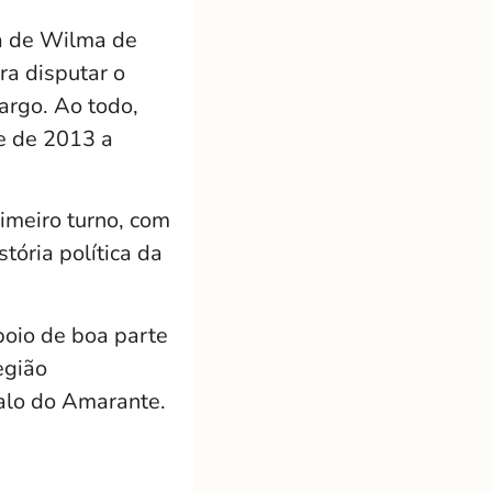
pa de Wilma de
ra disputar o
argo. Ao todo,
e de 2013 a
imeiro turno, com
tória política da
oio de boa parte
egião
alo do Amarante.