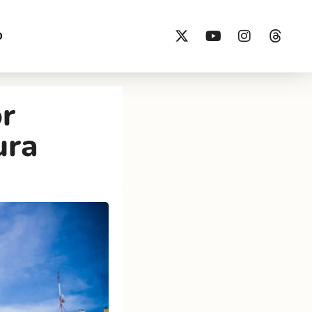
O
or
ura