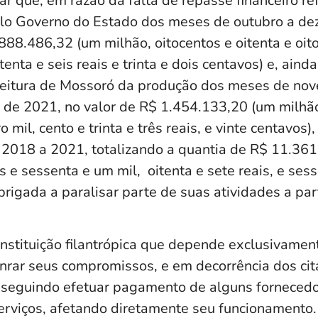
r que, em razão da falta de repasse financeiro re
elo Governo do Estado dos meses de outubro a d
888.486,32 (um milhão, oitocentos e oitenta e oito
enta e seis reais e trinta e dois centavos) e, aind
feitura de Mossoró da produção dos meses de no
de 2021, no valor de R$ 1.454.133,20 (um milhão
o mil, cento e trinta e três reais, e vinte centavos
 2018 a 2021, totalizando a quantia de R$ 11.361
s e sessenta e um mil, oitenta e sete reais, e sess
obrigada a paralisar parte de suas atividades a par
stituição filantrópica que depende exclusivament
nrar seus compromissos, e em decorrência dos cit
nseguindo efetuar pagamento de alguns forneced
erviços, afetando diretamente seu funcionamento.