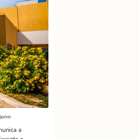
quivo
munica a