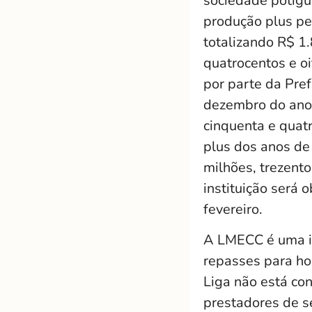
sociedade potigua
produção plus p
totalizando R$ 1.
quatrocentos e oit
por parte da Pre
dezembro do ano 
cinquenta e quatr
plus dos anos de
milhões, trezento
instituição será 
fevereiro.
A LMECC é uma in
repasses para ho
Liga não está co
prestadores de s