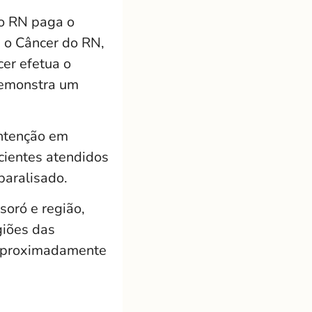
do RN paga o
a o Câncer do RN,
er efetua o
demonstra um
ntenção em
acientes atendidos
aralisado.
oró e região,
giões das
 aproximadamente