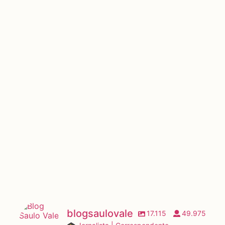
blogsaulovale
17.115
49.975