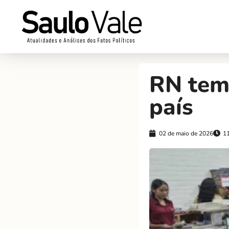
RN tem 
país
02 de maio de 2026
1