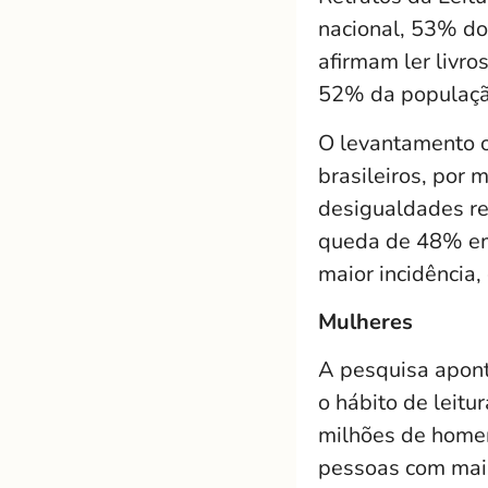
nacional, 53% do
afirmam ler livro
52% da populaçã
O levantamento o
brasileiros, por
desigualdades re
queda de 48% em
maior incidência
Mulheres
A pesquisa apont
o hábito de leitu
milhões de homen
pessoas com mais