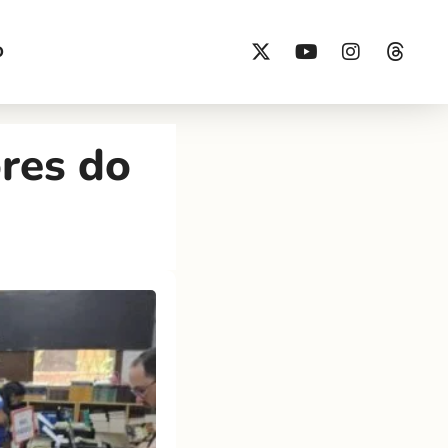
O
ores do