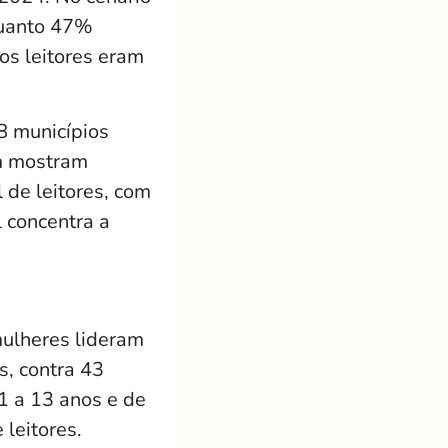
quanto 47%
os leitores eram
8 municípios
ém mostram
 de leitores, com
 concentra a
mulheres lideram
s, contra 43
1 a 13 anos e de
leitores.