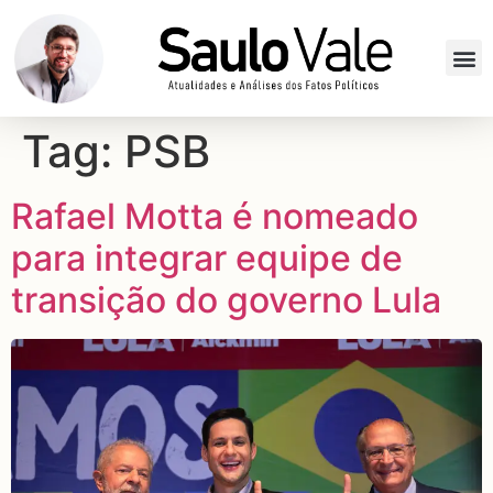
Tag:
PSB
Rafael Motta é nomeado
para integrar equipe de
transição do governo Lula