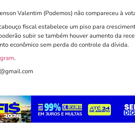
venson Valentim (Podemos) não compareceu à vot
cabouço fiscal estabelece um piso para crescime
 poderão subir se também houver aumento da recei
ento econômico sem perda do controle da dívida.
agram
.
e@gmail.com