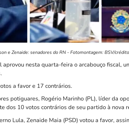
son e Zenaide: senadores do RN - Fotomontagem: BSV/crédito 
 aprovou nesta quarta-feira o arcabouço fiscal, u
.
otos a favor e 17 contrários.
res potiguares, Rogério Marinho (PL), líder da op
rte dos 10 votos contrários de seu partido à nova re
verno Lula, Zenaide Maia (PSD) votou a favor, ass