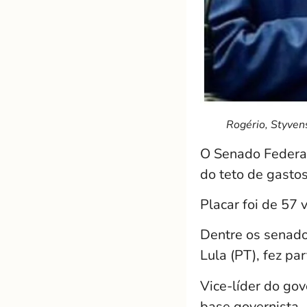
Rogério, Styven
O Senado Federal
do teto de gastos
Placar foi de 57 v
Dentre os senado
Lula (PT), fez pa
Vice-líder do go
base governista.