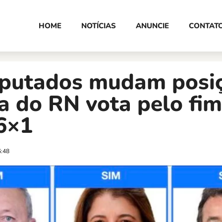
HOME
NOTÍCIAS
ANUNCIE
CONTAT
eputados mudam posi
 do RN vota pelo fim
6×1
6:48