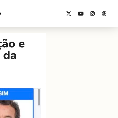
O
ção e
 da