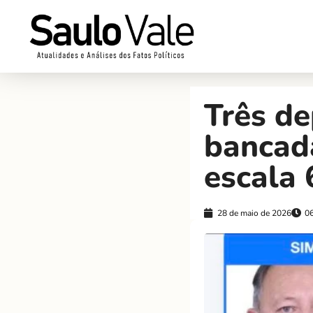
Três d
bancada
escala 
28 de maio de 2026
0