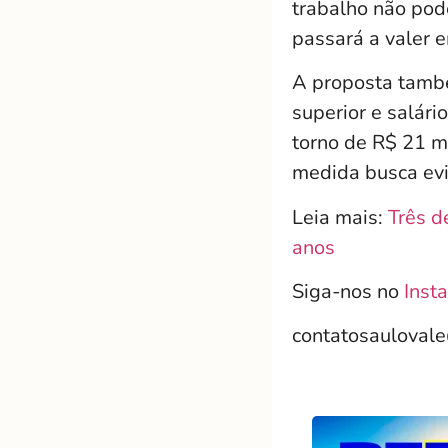
trabalho não pode
passará a valer e
A proposta també
superior e salár
torno de R$ 21 m
medida busca evit
Leia mais:
Três d
anos
Siga-nos no
Inst
contatosauloval