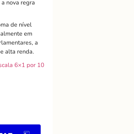
 a nova regra
ma de nível
tualmente em
rlamentares, a
e alta renda.
scala 6×1 por 10