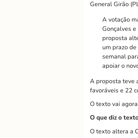
General Girão (PL
A votação m
Gonçalves e 
proposta alt
um prazo de 
semanal par
apoiar o novo
A proposta teve 
favoráveis e 22 c
O texto vai agor
O que diz o text
O texto altera a 