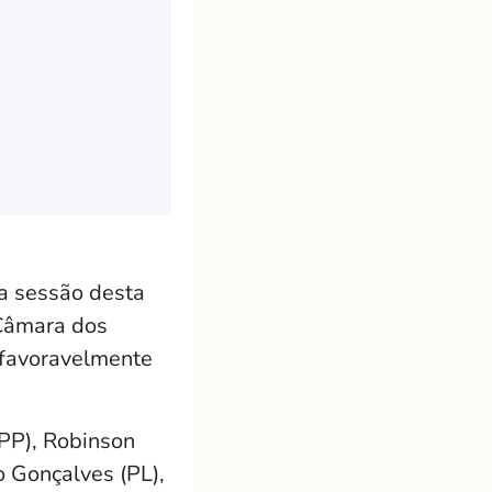
a sessão desta
 Câmara dos
 favoravelmente
(PP), Robinson
o Gonçalves (PL),