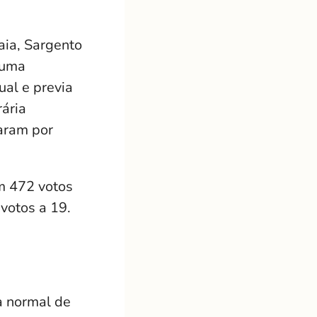
ia, Sargento
 uma
ual e previa
rária
aram por
m 472 votos
 votos a 19.
a normal de