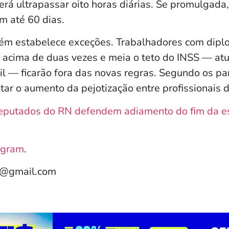
rá ultrapassar oito horas diárias. Se promulgada,
m até 60 dias.
m estabelece exceções. Trabalhadores com diplo
io acima de duas vezes e meia o teto do INSS — a
il — ficarão fora das novas regras. Segundo os pa
ar o aumento da pejotização entre profissionais d
eputados do RN defendem adiamento do fim da e
agram
.
e@gmail.com