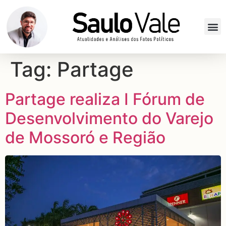
Tag:
Partage
Partage realiza I Fórum de
Desenvolvimento do Varejo
de Mossoró e Região