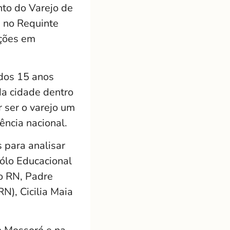
to do Varejo de
 no Requinte
ições em
 dos 15 anos
da cidade dentro
r ser o varejo um
ncia nacional.
 para analisar
ólo Educacional
do RN, Padre
N), Cicilia Maia