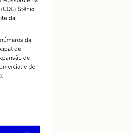
m Mossoró e na
 (CDL) Stênio
nte da
.
m números da
cipal de
expansão de
omercial e de
o.