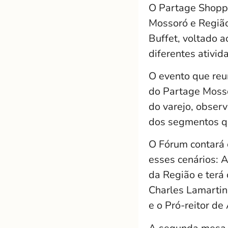
O Partage Shoppi
Mossoró e Região
Buffet, voltado 
diferentes ativid
O evento que reu
do Partage Mosso
do varejo, observ
dos segmentos qu
O Fórum contará 
esses cenários: 
da Região e terá
Charles Lamartin
e o Pró-reitor d