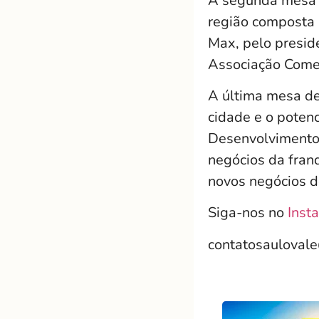
A segunda mesa s
região composta 
Max, pelo preside
Associação Comerc
A última mesa de
cidade e o potenc
Desenvolvimento 
negócios da fran
novos negócios 
Siga-nos no
Inst
contatosauloval