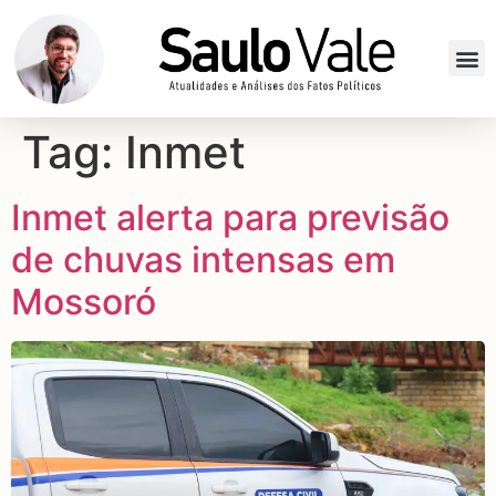
Tag:
Inmet
Inmet alerta para previsão
de chuvas intensas em
Mossoró