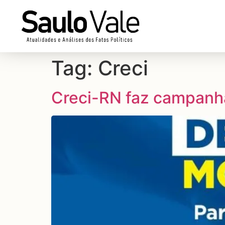
Tag:
Creci
Creci-RN faz campanh