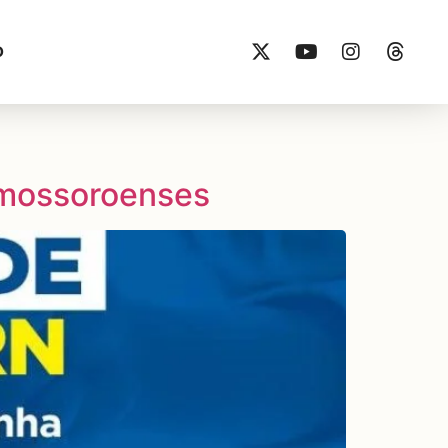
O
 mossoroenses