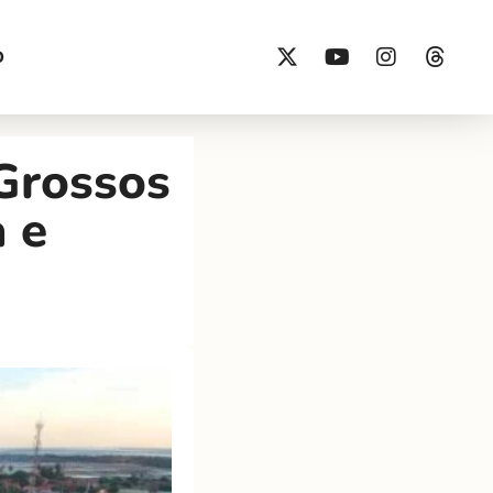
O
 Grossos
a e