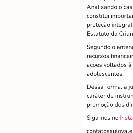
Analisando o cas
constitui importa
proteção integra
Estatuto da Cria
Segundo o entend
recursos finance
ações voltados à 
adolescentes.
Dessa forma, a ju
caráter de instr
promoção dos dire
Siga-nos no
Inst
contatosauloval