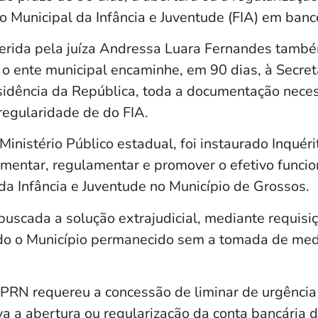
 Municipal da Infância e Juventude (FIA) em banco 
erida pela juíza Andressa Luara Fernandes també
o ente municipal encaminhe, em 90 dias, à Secreta
dência da República, toda a documentação neces
egularidade de do FIA.
inistério Público estadual, foi instaurado Inquéri
ementar, regulamentar e promover o efetivo func
da Infância e Juventude no Município de Grossos.
buscada a solução extrajudicial, mediante requisi
do o Município permanecido sem a tomada de med
MPRN requereu a concessão de liminar de urgência
a a abertura ou regularização da conta bancária d