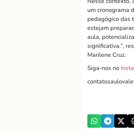
Nesse contexto, 
um cronograma de
pedagógico das t
estejam preparado
aula, potenciali
significativa.”, 
Marilene Cruz.
Siga-nos no
Inst
contatosauloval