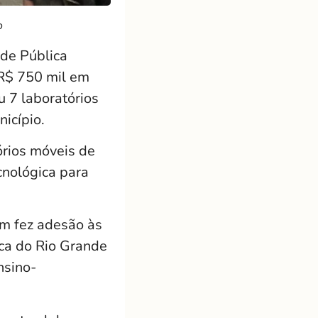
o
ede Pública
R$ 750 mil em
 7 laboratórios
icípio.
rios móveis de
cnológica para
ém fez adesão às
ca do Rio Grande
nsino-