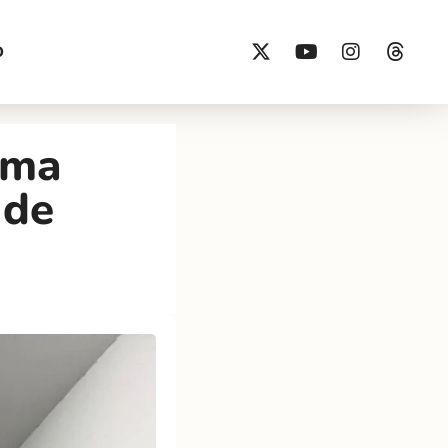
O
ema
 de