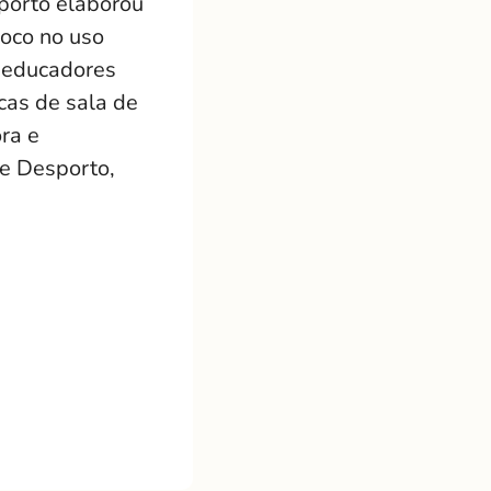
sporto elaborou
oco no uso
s educadores
cas de sala de
ra e
 e Desporto,