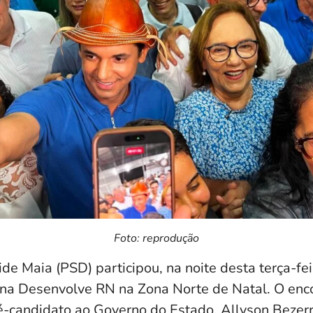
Foto: reprodução
e Maia (PSD) participou, na noite desta terça-fei
na Desenvolve RN na Zona Norte de Natal. O enc
é-candidato ao Governo do Estado, Allyson Bezerra