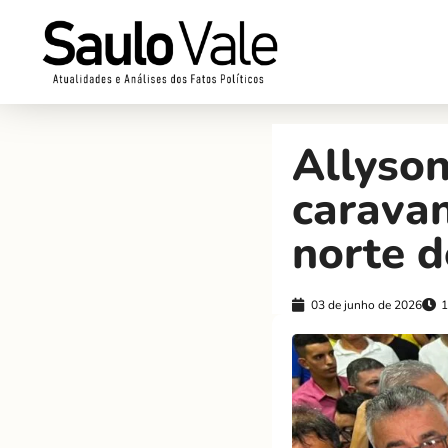
Allyso
carava
norte d
03 de junho de 2026
1