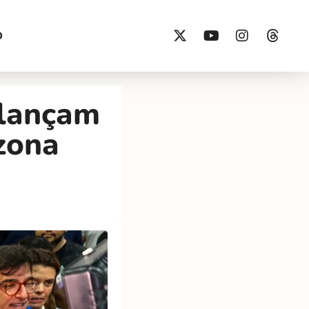
O
 lançam
zona