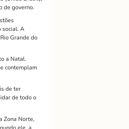
o de governo.
estões
 social. A
 Rio Grande do
o a Natal.
s e contemplam
s de ter
idar de todo o
a Zona Norte,
gundo ele, a