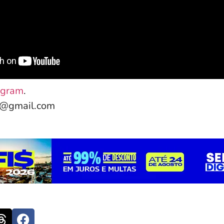
agram
.
e@gmail.com