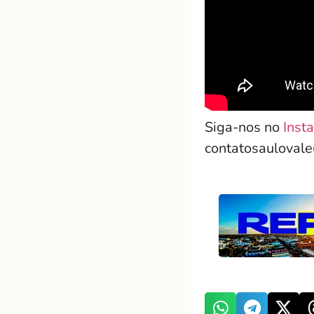
Siga-nos no
Inst
contatosauloval