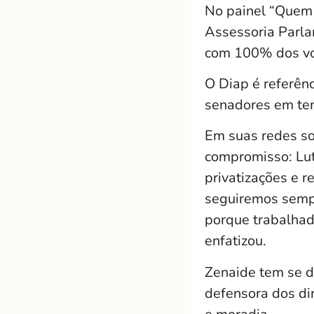
No painel “Quem 
Assessoria Parla
com 100% dos vot
O Diap é referên
senadores em tem
Em suas redes so
compromisso: Luta
privatizações e 
seguiremos sempr
porque trabalhad
enfatizou.
Zenaide tem se 
defensora dos dir