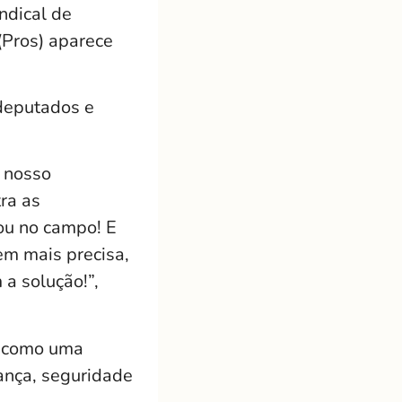
ndical de
(Pros) aparece
deputados e
o nosso
ra as
ou no campo! E
m mais precisa,
a solução!”,
, como uma
rança, seguridade