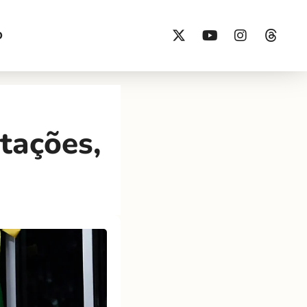
O
tações,