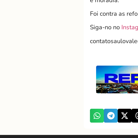
e moradia.
Foi contra as ref
Siga-no no
Insta
contatosauloval