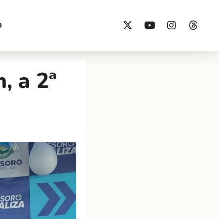
O
, a 2ª