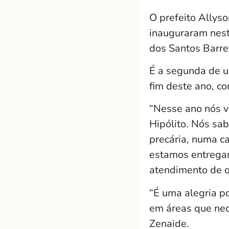
O prefeito Allys
inauguraram nest
dos Santos Barre
É a segunda de u
fim deste ano, c
“Nesse ano nós v
Hipólito. Nós sa
precária, numa c
estamos entregan
atendimento de q
“É uma alegria p
em áreas que nec
Zenaide.