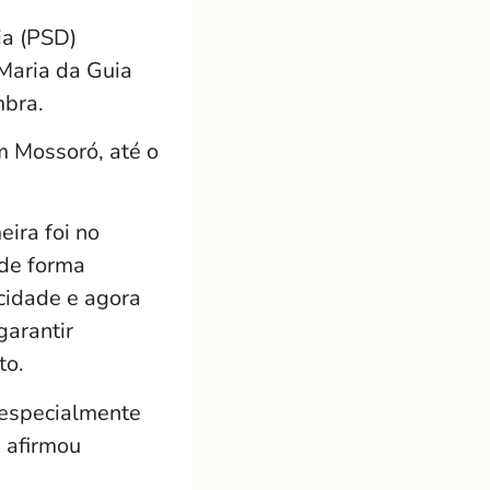
ia (PSD)
Maria da Guia
mbra.
m Mossoró, até o
ira foi no
 de forma
cidade e agora
arantir
to.
 especialmente
 afirmou