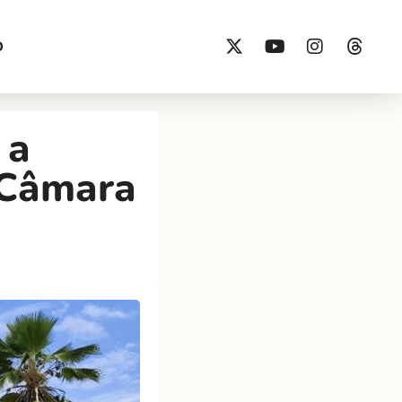
O
 a
 Câmara