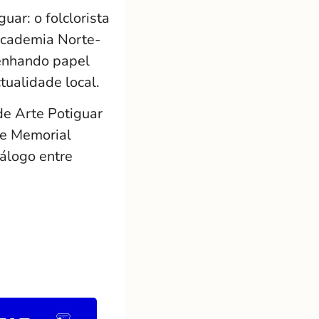
uar: o folclorista
 Academia Norte-
penhando papel
tualidade local.
de Arte Potiguar
 e Memorial
álogo entre