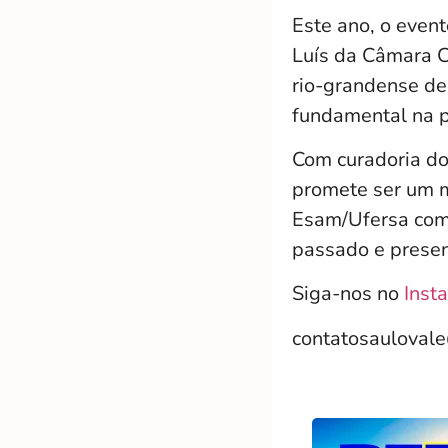
Este ano, o event
Luís da Câmara C
rio-grandense de
fundamental na pr
Com curadoria do 
promete ser um m
Esam/Ufersa como
passado e presen
Siga-nos no
Inst
contatosauloval