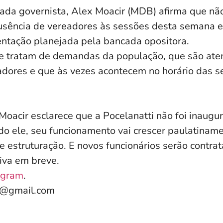
ncada governista, Alex Moacir (MDB) afirma que nã
ausência de vereadores às sessões desta semana e
ntação planejada pela bancada opositora.
se tratam de demandas da população, que são ate
adores e que às vezes acontecem no horário das s
Moacir esclarece que a Pocelanatti não foi inaugu
do ele, seu funcionamento vai crescer paulatiname
e estruturação. E novos funcionários serão contra
itiva em breve.
agram
.
e@gmail.com