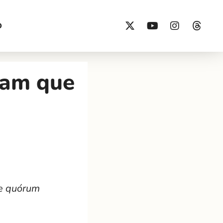
O
gam que
de quórum