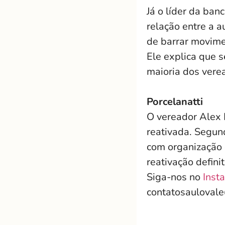
Já o líder da ba
relação entre a 
de barrar movime
Ele explica que 
maioria dos vere
Porcelanatti
O vereador Alex 
reativada. Segun
com organização 
reativação defin
Siga-nos no
Inst
contatosauloval