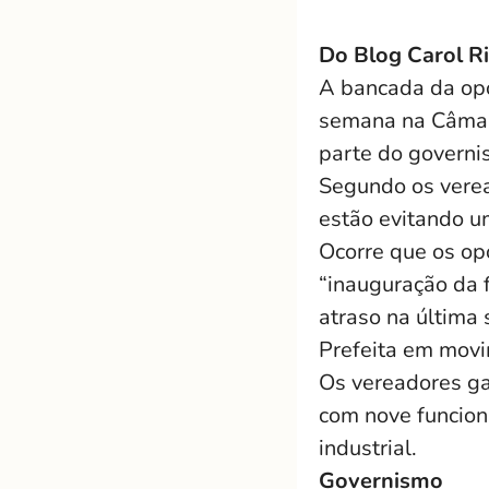
Do Blog Carol Ri
A bancada da opo
semana na Câmar
parte do governi
Segundo os verea
estão evitando u
Ocorre que os op
“inauguração da f
atraso na última 
Prefeita em movi
Os vereadores ga
com nove funcioná
industrial.
Governismo