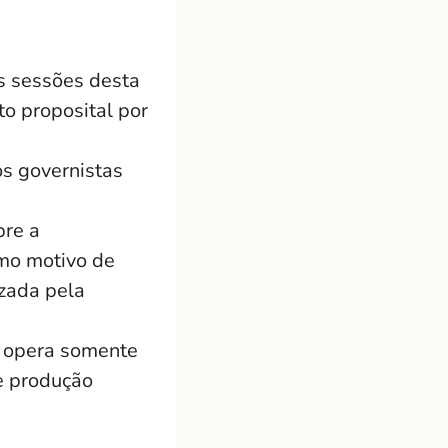
s sessões desta
o proposital por
os governistas
bre a
omo motivo de
izada pela
e opera somente
de produção