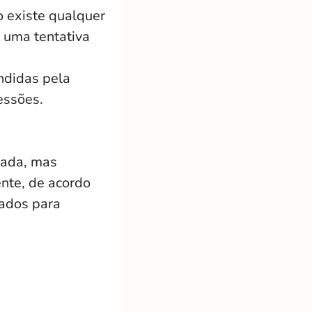
o existe qualquer
 uma tentativa
ndidas pela
essões.
rada, mas
nte, de acordo
tados para