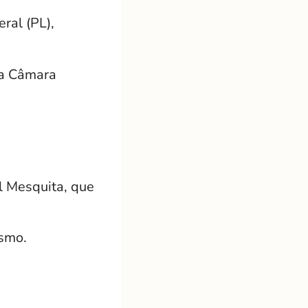
ral (PL),
na Câmara
l Mesquita, que
ismo.