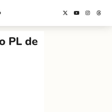
O
ao PL de