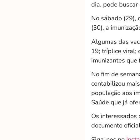
dia, pode buscar
No sábado (29), 
(30), a imunizaçã
Algumas das vaci
19; tríplice viral
imunizantes que f
No fim de semana
contabilizou mai
população aos im
Saúde que já ofe
Os interessados 
documento oficial
Siga-nos no
Inst