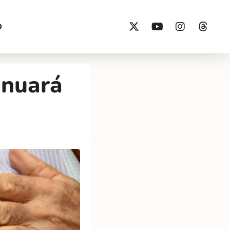
O
inuará