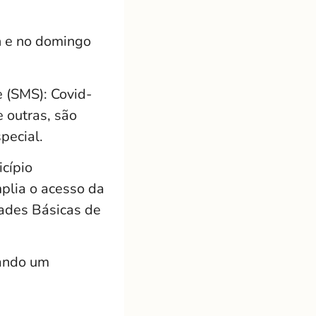
h e no domingo
 (SMS): Covid-
e outras, são
pecial.
cípio
plia o acesso da
dades Básicas de
tando um