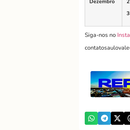
Dezembro
2
3
Siga-nos no
Inst
contatosauloval