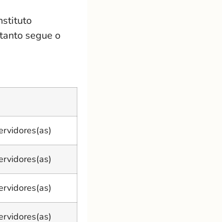
stituto
rtanto segue o
ervidores(as)
ervidores(as)
ervidores(as)
ervidores(as)