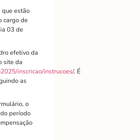
 que estão
o cargo de
dia 03 de
dro efetivo da
o site da
2025/inscricao/instrucoes/
. É
eguindo as
rmulário, o
 do período
 compensação