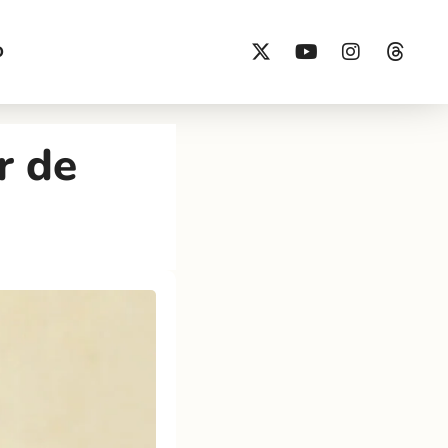
O
r de