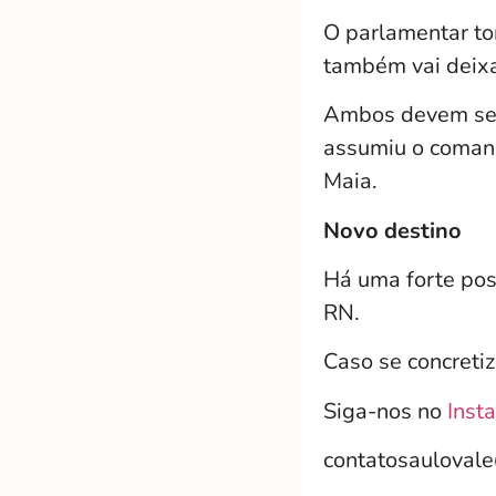
O parlamentar to
também vai deixa
Ambos devem se f
assumiu o comand
Maia.
Novo destino
Há uma forte pos
RN.
Caso se concreti
Siga-nos no
Inst
contatosauloval