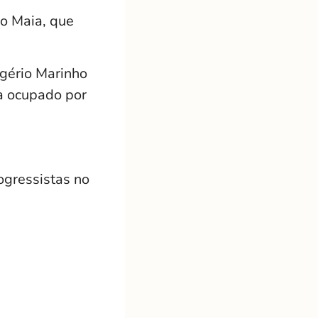
ão Maia, que
ogério Marinho
a ocupado por
ogressistas no