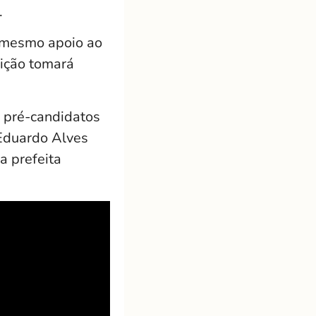
.
e mesmo apoio ao
sição tomará
s pré-candidatos
 Eduardo Alves
a prefeita