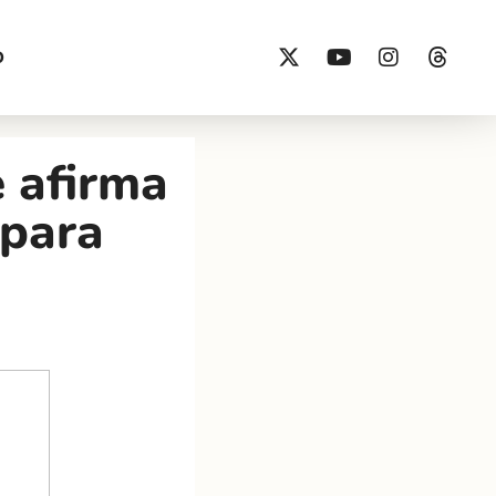
O
e afirma
 para