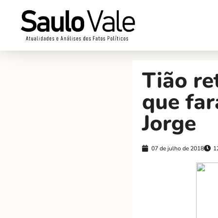
Tião re
que fa
Jorge
07 de julho de 2018
1