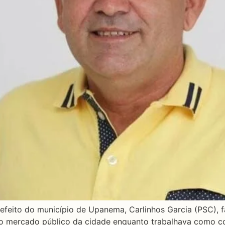
efeito do município de Upanema, Carlinhos Garcia (PSC), f
 no mercado público da cidade enquanto trabalhava como c