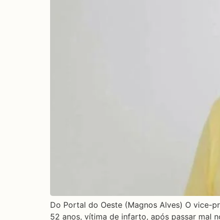
Do Portal do Oeste (Magnos Alves) O vice-pr
52 anos, vítima de infarto, após passar mal