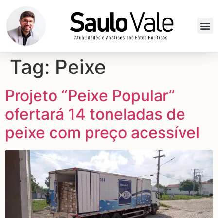
Tag:
Peixe
Projeto “Peixe Popular”
ofertará 14 toneladas de
peixe com preço acessível