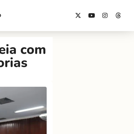
O
eia com
orias