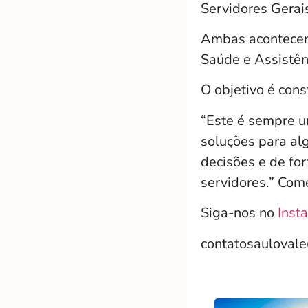
Servidores Gerais
Ambas acontecerã
Saúde e Assistênc
O objetivo é cons
“Este é sempre u
soluções para al
decisões e de for
servidores.” Come
Siga-nos no
Inst
contatosauloval