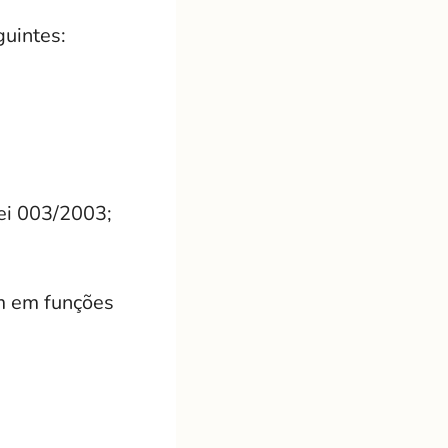
guintes:
ei 003/2003;
am em funções