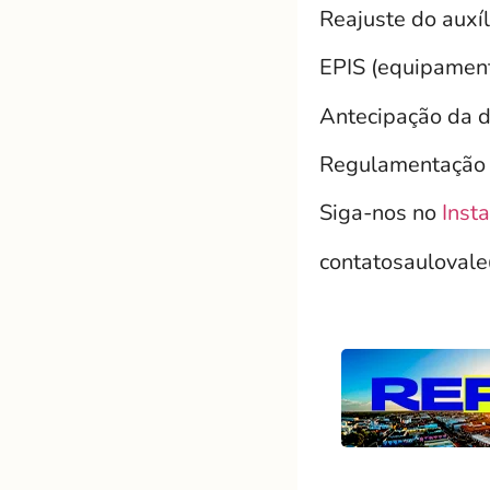
Reajuste do auxíl
EPIS (equipament
Antecipação da d
Regulamentação d
Siga-nos no
Inst
contatosauloval