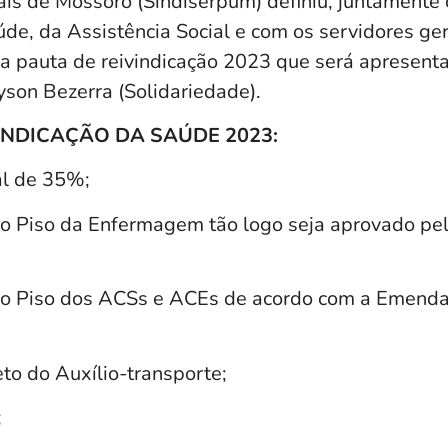
ais de Mossoró (Sindiserpum) definiu, juntamente
de, da Assistência Social e com os servidores ger
 a pauta de reivindicação 2023 que será apresenta
son Bezerra (Solidariedade).
INDICAÇÃO DA SAÚDE 2023:
al de 35%;
o Piso da Enfermagem tão logo seja aprovado pe
o Piso dos ACSs e ACEs de acordo com a Emenda 
to do Auxílio-transporte;
;