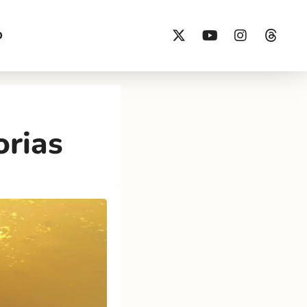
O
orias