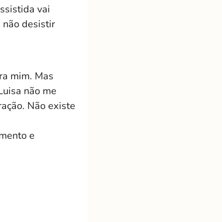
sistida vai
 não desistir
ara mim. Mas
Luisa não me
ração. Não existe
imento e