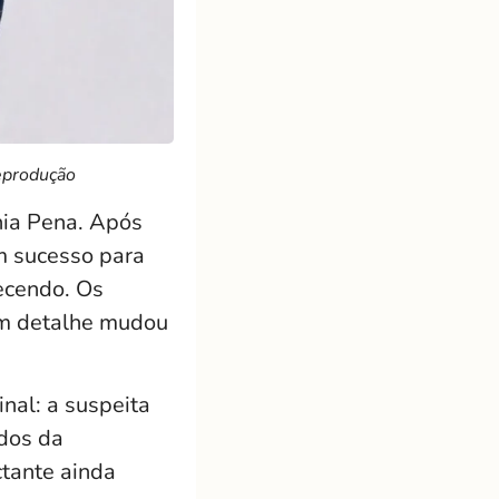
eprodução
hia Pena. Após
m sucesso para
tecendo. Os
um detalhe mudou
inal: a suspeita
ados da
ctante ainda