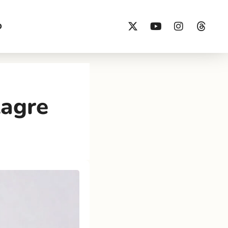
O
lagre