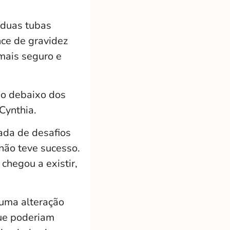
 duas tubas
nce de gravidez
 mais seguro e
ão debaixo dos
Cynthia.
hada de desafios
 não teve sucesso.
chegou a existir,
uma alteração
que poderiam