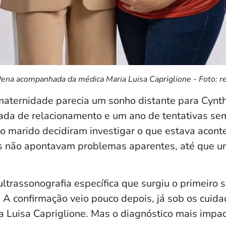
Pena acompanhada da médica Maria Luisa Capriglione - Foto: r
maternidade parecia um sonho distante para Cynt
da de relacionamento e um ano de tentativas se
 o marido decidiram investigar o que estava acon
s não apontavam problemas aparentes, até que 
ltrassonografia específica que surgiu o primeiro s
 A confirmação veio pouco depois, já sob os cuid
ia Luisa Capriglione. Mas o diagnóstico mais impa