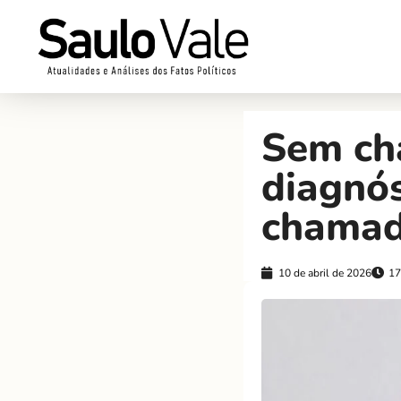
Sem cha
diagnós
chamad
10 de abril de 2026
17