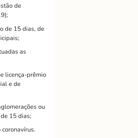
estão de
9);
o de 15 dias, de
cipais;
etuadas as
 e licença-prêmio
ial e de
 aglomerações ou
de 15 dias;
 coronavírus.