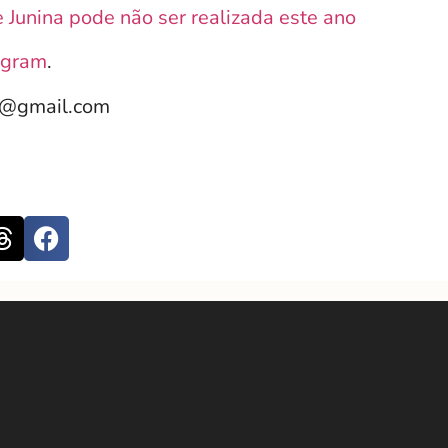
 Junina pode não ser realizada este ano
agram
.
e@gmail.com