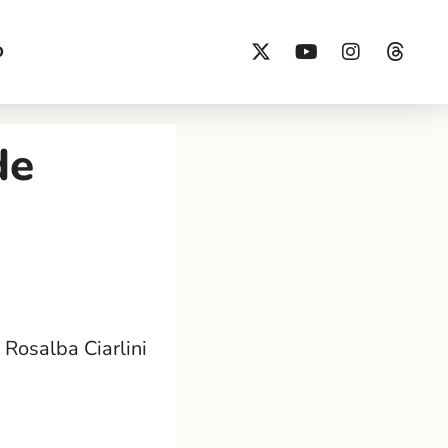
O
de
 Rosalba Ciarlini