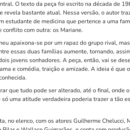
tral. O texto da peça foi escrito na década de 1
e revela bastante atual. Nessa versão, o autor tr
 estudante de medicina que pertence a uma famíl
 conflito com outra: os Mariane.
meu apaixona-se por um rapaz do grupo rival, ma
ntre essas duas famílias aumente, tornando, assim
ois jovens sonhadores. A peça, então, vai se des
rama e comédia, traição e amizade. A ideia é que o
 conhecida.
ar que tudo pode ser alterado, até o final, onde 
e só uma atitude verdadeira poderia trazer a tão 
ta, no elenco, com os atores Guilherme Chelucci, 
o Pilar e Wallace Guimarães, e conta com produç