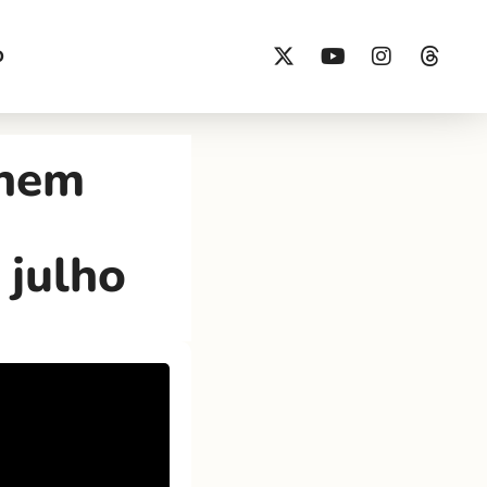
O
 nem
julho