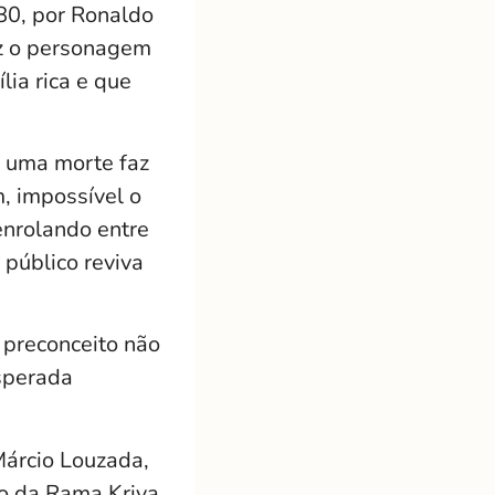
980, por Ronaldo
az o personagem
ia rica e que
s uma morte faz
, impossível o
enrolando entre
 público reviva
o preconceito não
esperada
Márcio Louzada,
ão da Rama Kriya