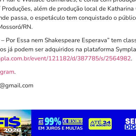
 Produções, além de produção local de Katharina 
nde passa, o espetáculo tem conquistado o públic
Mossoró/RN.
– Por Essa nem Shakespeare Esperava” tem class
sos já podem ser adquiridos na plataforma Sympla,
sympla.com.br/event/121182/d/387785/s/2564982
.
agram
.
e@gmail.com