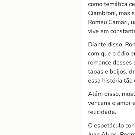
como temática cen
Ciambroni, mas s
Romeu Camari, um
vive em constante
Diante disso, Ro
com que o ódio e
romance desses d
tapas e beijos, d
essa história tão
Além disso, mostr
venceria o amor 
felicidade.
O espetáculo con
Juan Alves, Pedr