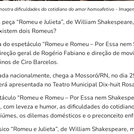
ostra dificuldades do cotidiano do amor homoafetivo - Image
 à peça “Romeu e Julieta”, de William Shakespear
existem dois Romeus?
ta do espetáculo “Romeu e Romeu – Por Essa nem
ireção geral de Rogério Fabiano e direção de mov
rinos de Ciro Barcelos.
ada nacionalmente, chega a Mossoró/RN, no dia 2
será apresentada no Teatro Municipal Dix-huit Ros
etáculo “Romeu e Romeu – Por Essa nem Shakespe
o, com leveza e humor, as dificuldades do cotidia
ciúmes, os dilemas domésticos e o preconceito enf
ssico “Romeu e Julieta”, de William Shakespeare,