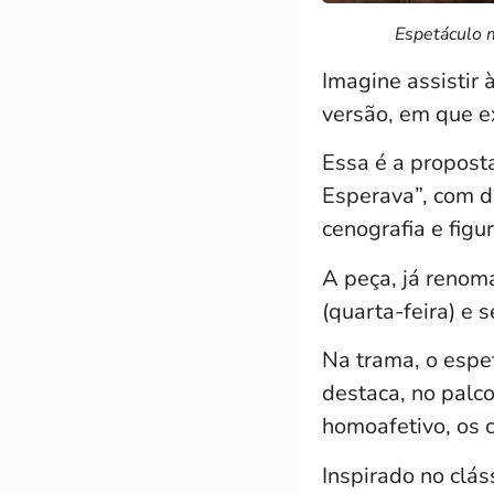
Espetáculo m
Imagine assistir
versão, em que 
Essa é a propos
Esperava”, com d
cenografia e figu
A peça, já renom
(quarta-feira) e 
Na trama, o esp
destaca, no palc
homoafetivo, os 
Inspirado no clá