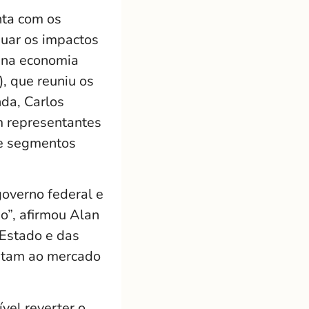
nta com os
nuar os impactos
 na economia
), que reuniu os
nda, Carlos
m representantes
de segmentos
overno federal e
o”, afirmou Alan
 Estado e das
ortam ao mercado
vel reverter o