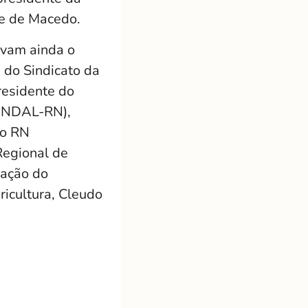
ue de Macedo.
avam ainda o
 do Sindicato da
residente do
SINDAL-RN),
do RN
Regional de
ração do
ricultura, Cleudo