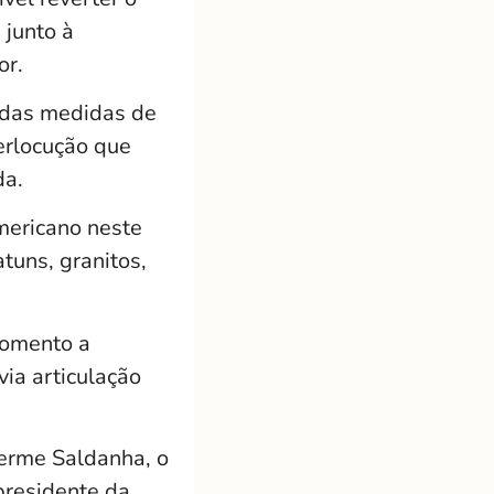
 junto à
or.
o das medidas de
terlocução que
da.
mericano neste
tuns, granitos,
fomento a
via articulação
herme Saldanha, o
presidente da