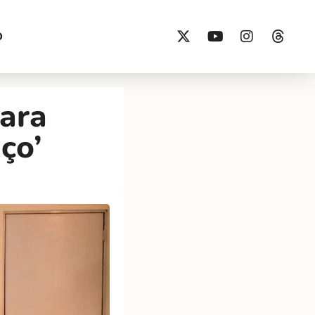
O
ara
ço’