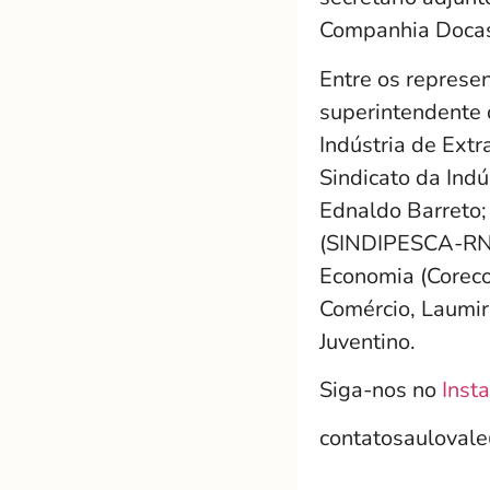
Companhia Docas 
Entre os represe
superintendente 
Indústria de Extr
Sindicato da Ind
Ednaldo Barreto;
(SINDIPESCA-RN),
Economia (Coreco
Comércio, Laumir
Juventino.
Siga-nos no
Inst
contatosauloval