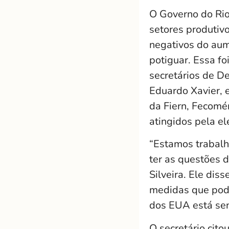
O Governo do Rio
setores produtiv
negativos do aum
potiguar. Essa fo
secretários de D
Eduardo Xavier, 
da Fiern, Fecomé
atingidos pela el
“Estamos trabalh
ter as questões 
Silveira. Ele di
medidas que pode
dos EUA está sen
O secretário cito