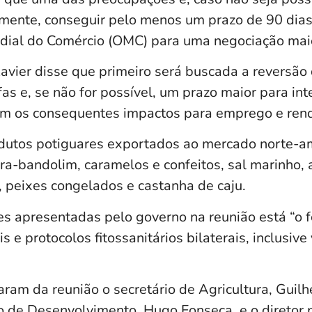
mente, conseguir pelo menos um prazo de 90 dias
dial do Comércio (OMC) para uma negociação mai
avier disse que primeiro será buscada a reversã
as e, se não for possível, um prazo maior para in
com os consequentes impactos para emprego e ren
odutos potiguares exportados ao mercado norte-a
a-bandolim, caramelos e confeitos, sal marinho, a
, peixes congelados e castanha de caju.
es apresentadas pelo governo na reunião está “o 
 e protocolos fitossanitários bilaterais, inclusive 
ram da reunião o secretário de Agricultura, Guil
to de Desenvolvimento, Hugo Fonseca, e o diretor 