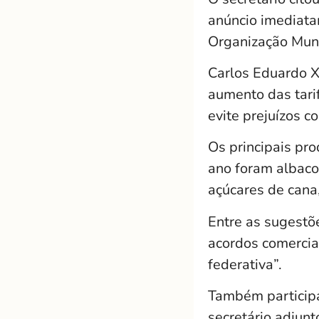
anúncio imediata
Organização Mun
Carlos Eduardo X
aumento das tarif
evite prejuízos 
Os principais pr
ano foram albacor
açúcares de cana
Entre as sugestõ
acordos comerciais
federativa”.
Também participa
secretário adjun