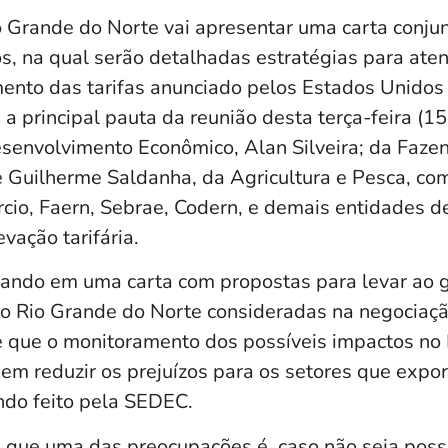
 Grande do Norte vai apresentar uma carta conju
os, na qual serão detalhadas estratégias para ate
ento das tarifas anunciado pelos Estados Unidos
i a principal pauta da reunião desta terça-feira (15
esenvolvimento Econômico, Alan Silveira; da Faze
e Guilherme Saldanha, da Agricultura e Pesca, co
rcio, Faern, Sebrae, Codern, e demais entidades 
evação tarifária.
ando em uma carta com propostas para levar ao g
do Rio Grande do Norte consideradas na negociaçã
sse que o monitoramento dos possíveis impactos no
m reduzir os prejuízos para os setores que exp
do feito pela SEDEC.
u que uma das preocupações é, caso não seja possí