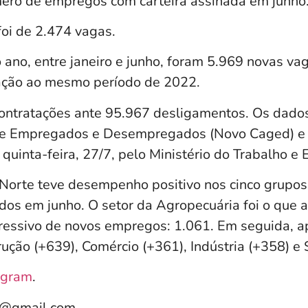
ero de empregos com carteira assinada em junho
foi de 2.474 vagas.
ano, entre janeiro e junho, foram 5.969 novas vag
ação ao mesmo período de 2022.
ontratações ante 95.967 desligamentos. Os dado
de Empregados e Desempregados (Novo Caged) e
quinta-feira, 27/7, pelo Ministério do Trabalho e
Norte teve desempenho positivo nos cinco grupos
dos em junho. O setor da Agropecuária foi o que 
ressivo de novos empregos: 1.061. Em seguida, 
ução (+639), Comércio (+361), Indústria (+358) e 
agram
.
e@gmail.com