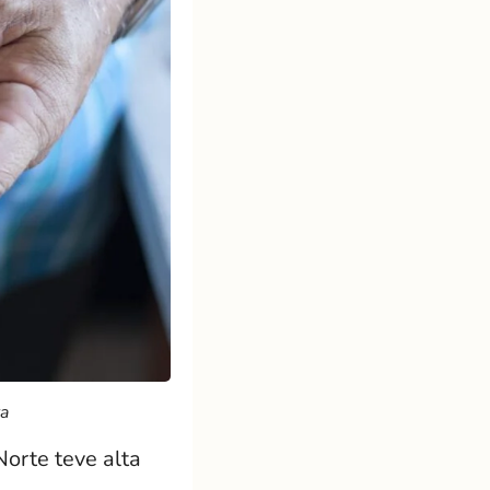
va
orte teve alta