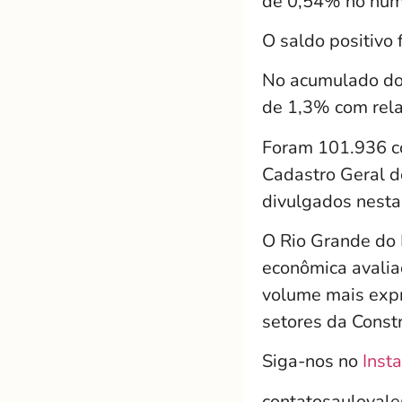
de 0,54% no núm
O saldo positivo 
No acumulado do 
de 1,3% com rel
Foram 101.936 c
Cadastro Geral 
divulgados nesta 
O Rio Grande do 
econômica avalia
volume mais exp
setores da Constr
Siga-nos no
Inst
contatosauloval