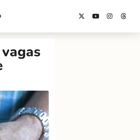
O
 vagas
e