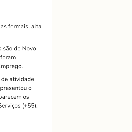
.
as formais, alta
s são do Novo
 foram
 Emprego.
 de atividade
apresentou o
aparecem os
Serviços (+55).