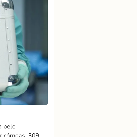
a pelo
r córneas, 309