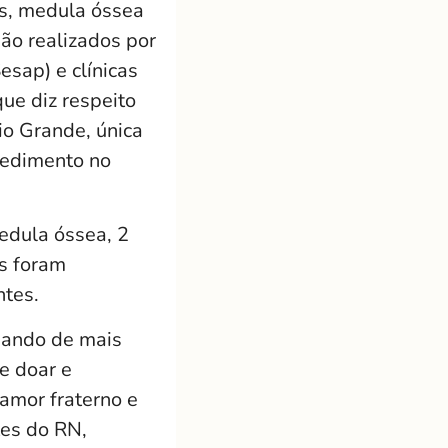
ns, medula óssea
ão realizados por
esap) e clínicas
ue diz respeito
io Grande, única
cedimento no
edula óssea, 2
as foram
ntes.
sando de mais
e doar e
amor fraterno e
tes do RN,