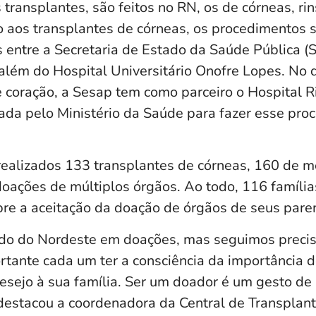
 transplantes, são feitos no RN, os de córneas, ri
o aos transplantes de córneas, os procedimentos s
 entre a Secretaria de Estado da Saúde Pública (S
além do Hospital Universitário Onofre Lopes. No q
e coração, a Sesap tem como parceiro o Hospital R
ada pelo Ministério da Saúde para fazer esse pro
ealizados 133 transplantes de córneas, 160 de m
doações de múltiplos órgãos. Ao todo, 116 famíli
bre a aceitação da doação de órgãos de seus pare
ado do Nordeste em doações, mas seguimos preci
rtante cada um ter a consciência da importância d
esejo à sua família. Ser um doador é um gesto de 
, destacou a coordenadora da Central de Transplan