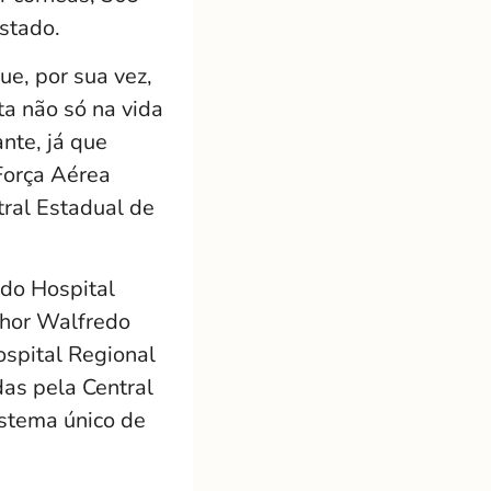
stado.
e, por sua vez,
ta não só na vida
nte, já que
Força Aérea
tral Estadual de
 do Hospital
nhor Walfredo
spital Regional
das pela Central
istema único de