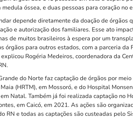
ra medula óssea, e duas pessoas para coração no e
 andar depende diretamente da doação de órgãos qu
ação e autorização dos familiares. Esse ato impac
as de muitos brasileiros à espera por um transpla
s órgãos para outros estados, com a parceria da 
”, explicou Rogéria Medeiros, coordenadora da Cen
RN.
Grande do Norte faz captação de órgãos por meio
o Maia (HRTM), em Mossoró, e do Hospital Monse
m Natal. Também já foi realizada captação no Ho
 Fontes, em Caicó, em 2021. As ações são organiza
do RN e todas as captações são custeadas pelo S