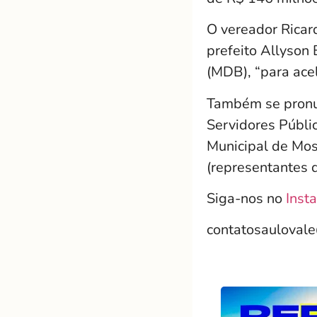
O vereador Ricar
prefeito Allyson 
(MDB), “para ace
Também se pronun
Servidores Públi
Municipal de Mos
(representantes 
Siga-nos no
Inst
contatosauloval