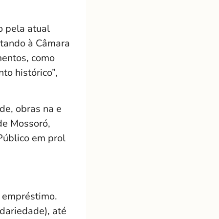
 pela atual
entando à Câmara
imentos, como
o histórico”,
de, obras na e
de Mossoró,
Público em prol
o empréstimo.
dariedade), até