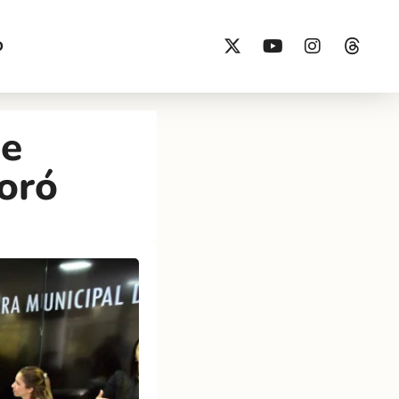
O
 e
oró