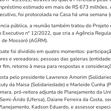
mpréstimo estimado em mais de R$ 673 milhões. 
ecutivo, foi protocolada na Casa há uma semana (d
ncia pública, a reunião também tratou do Projeto 
Executivo nº 12/2022, que cria a Agência Regul
s de Mossoró (AGRM).
bate foi dividido em quatro momentos: participa
res e vereadoras; pessoas das galerias (entidades
 fim, retorno à mesa para respostas e consideraçõ
sta pelo presidente Lawrence Amorim (Solidarie
uty da Maisa (Solidariedade) e Marleide Cunha (PT
âmara, pró-reitora adjunta de Planejamento da Un
Semi-Árido (Ufersa), Daiane Ferreira da Costa, se
Planejamento, Kadson Eduardo, e assessor especi