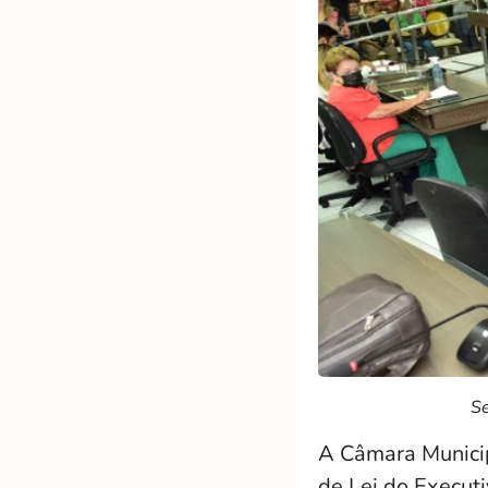
Se
A Câmara Municip
de Lei do Executi