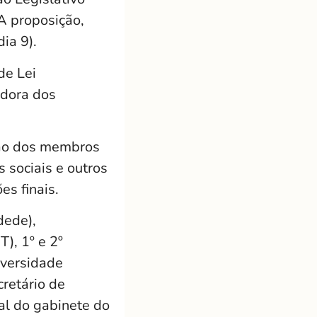
A proposição,
ia 9).
de Lei
adora dos
ção dos membros
 sociais e outros
es finais.
dede),
), 1º e 2º
iversidade
cretário de
al do gabinete do