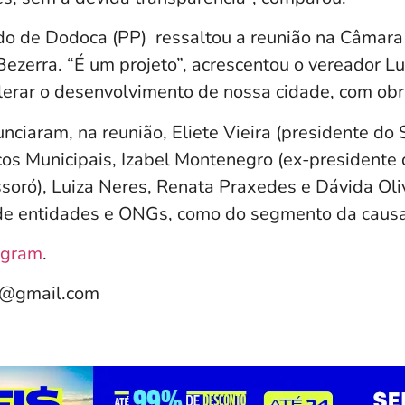
do de Dodoca (PP) ressaltou a reunião na Câmar
Bezerra. “É um projeto”, acrescentou o vereador 
lerar o desenvolvimento de nossa cidade, com obra
ciaram, na reunião, Eliete Vieira (presidente do 
cos Municipais, Izabel Montenegro (ex-presidente
soró), Luiza Neres, Renata Praxedes e Dávida Oli
de entidades e ONGs, como do segmento da causa
agram
.
e@gmail.com