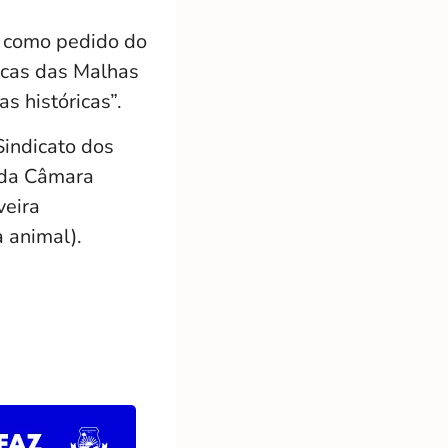
a como pedido do
Lucas das Malhas
s históricas”.
Sindicato dos
 da Câmara
veira
 animal).