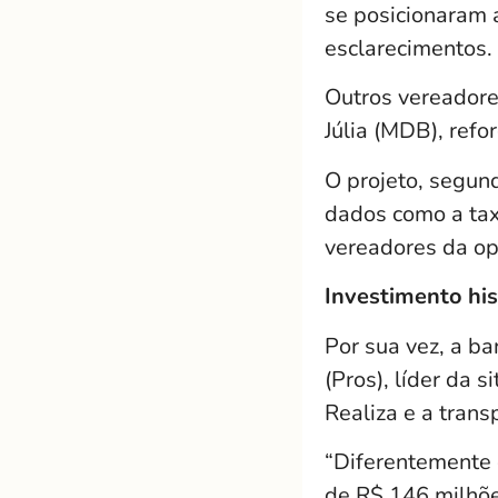
se posicionaram 
esclarecimentos.
Outros vereadore
Júlia (MDB), refo
O projeto, segun
dados como a taxa
vereadores da op
Investimento his
Por sua vez, a b
(Pros), líder da
Realiza e a trans
“Diferentemente 
de R$ 146 milhõe