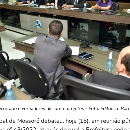
cretário e vereadores discutem projetos - Foto: Edilberto Bar
al de Mossoró debateu, hoje (16), em reunião públ
vo nº 43/2022, através do qual a Prefeitura pede 