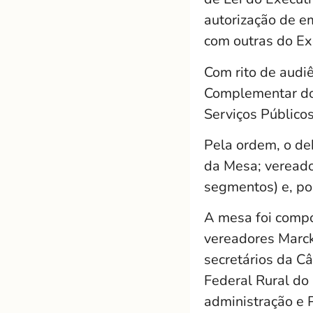
autorização de e
com outras do Ex
Com rito de audiê
Complementar do 
Serviços Público
Pela ordem, o de
da Mesa; vereado
segmentos) e, por
A mesa foi compo
vereadores Marck
secretários da C
Federal Rural do 
administração e 