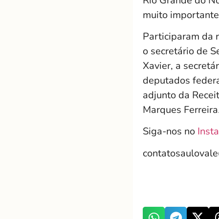
Rio Grande do No
muito importante
Participaram da 
o secretário de S
Xavier, a secretár
deputados federa
adjunto da Receit
Marques Ferreira
Siga-nos no
Inst
contatosauloval