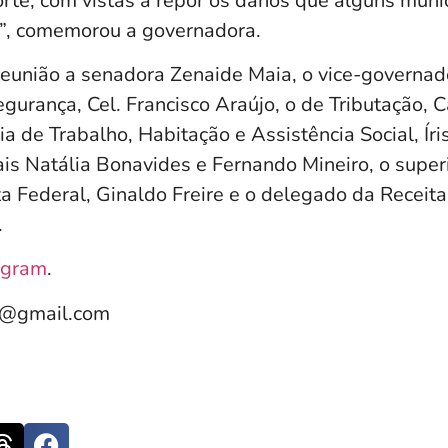
rte, com vistas a repor os danos que alguns muni
”, comemorou a governadora.
reunião a senadora Zenaide Maia, o vice-governad
egurança, Cel. Francisco Araújo, o de Tributação, 
ia de Trabalho, Habitação e Assistência Social, Íris
is Natália Bonavides e Fernando Mineiro, o supe
a Federal, Ginaldo Freire e o delegado da Receita
.
agram
.
e@gmail.com