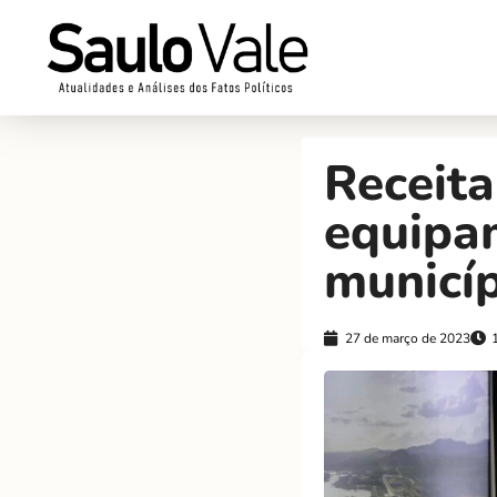
Receita
equipam
municí
27 de março de 2023