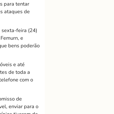
s para tentar
os ataques de
 sexta-feira (24)
 Femurn, e
r que bens poderão
óveis e até
tes de toda a
 telefone com o
omisso de
el, enviar para o