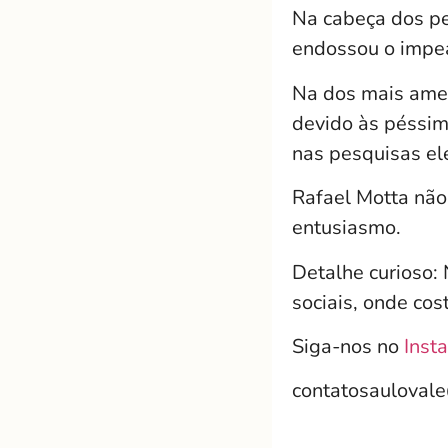
Na cabeça dos pe
endossou o impea
Na dos mais amen
devido às péssim
nas pesquisas ele
Rafael Motta não
entusiasmo.
Detalhe curioso:
sociais, onde co
Siga-nos no
Inst
contatosauloval