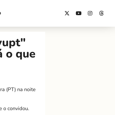
O
vupt"
á o que
a (PT) na noite
e o convidou.