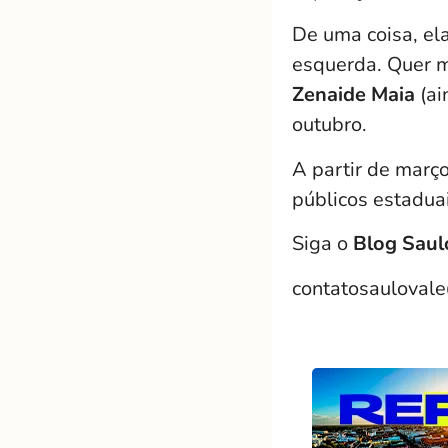
De uma coisa, ela
esquerda. Quer 
Zenaide Maia
(ai
outubro.
A partir de março
públicos estaduai
Siga o
Blog Saul
contatosauloval