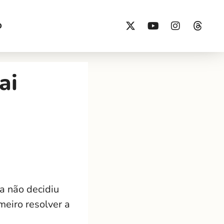
O
ai
da não decidiu
meiro resolver a