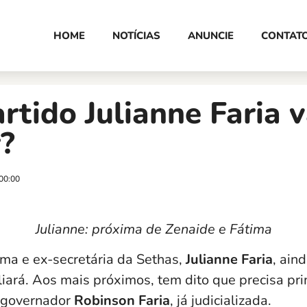
HOME
NOTÍCIAS
ANUNCIE
CONTAT
rtido Julianne Faria v
?
00:00
Julianne: próxima de Zenaide e Fátima
ma e ex-secretária da Sethas,
Julianne Faria
, ain
iliará. Aos mais próximos, tem dito que precisa pri
 governador
Robinson Faria
, já judicializada.