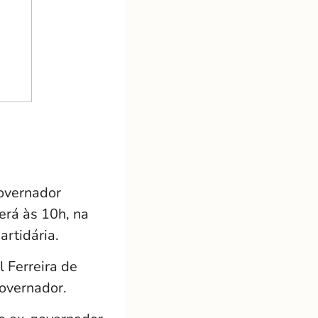
governador
erá às 10h, na
artidária.
l Ferreira de
overnador.