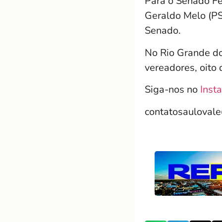
Para o Senado Fe
Geraldo Melo (PS
Senado.
No Rio Grande do
vereadores, oito
Siga-nos no
Inst
contatosauloval