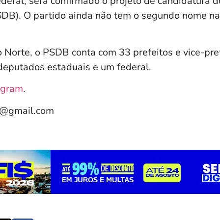
deral, será confirmado o projeto de candidatura 
DB). O partido ainda não tem o segundo nome na
 Norte, o PSDB conta com 33 prefeitos e vice-pre
 deputados estaduais e um federal.
agram
.
e@gmail.com