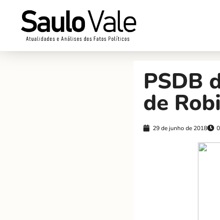
PSDB de
de Robi
29 de junho de 2018
0