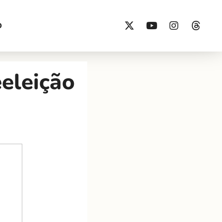
O
eleição