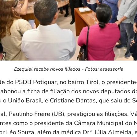
Ezequiel recebe novos filiados - Fotos: assessoria
e do PSDB Potiguar, no bairro Tirol, o president
 abonou a ficha de filiação dos novos deputados do
u o União Brasil, e Cristiane Dantas, que saiu do S
l, Paulinho Freire (UB), prestigiou as filiações. V
ntes como o presidente da Câmara Municipal do Na
or Léo Souza, além da médica Drª. Júlia Almeida,