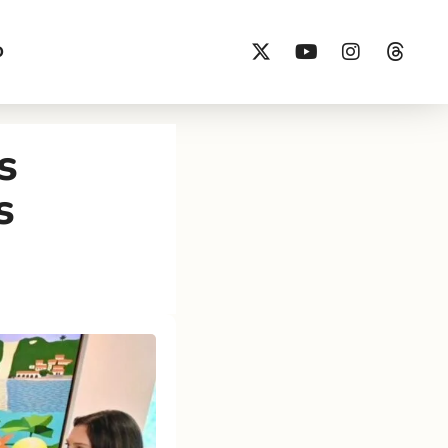
O
s
s