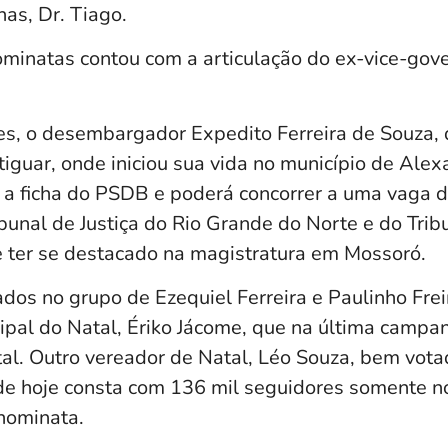
has, Dr. Tiago.
minatas contou com a articulação do ex-vice-gov
es, o desembargador Expedito Ferreira de Souza, 
iguar, onde iniciou sua vida no município de Alexa
 a ficha do PSDB e poderá concorrer a uma vaga d
bunal de Justiça do Rio Grande do Norte e do Trib
de ter se destacado na magistratura em Mossoró.
os no grupo de Ezequiel Ferreira e Paulinho Freir
pal do Natal, Ériko Jácome, que na última campa
tal. Outro vereador de Natal, Léo Souza, bem vota
nde hoje consta com 136 mil seguidores somente n
nominata.