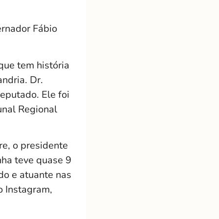
ernador Fábio
que tem história
ndria. Dr.
eputado. Ele foi
unal Regional
e, o presidente
nha teve quase 9
do e atuante nas
o Instagram,