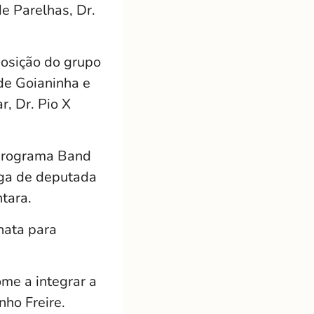
de Parelhas, Dr.
posição do grupo
 de Goianinha e
r, Dr. Pio X
o programa Band
aga de deputada
tara.
nata para
ome a integrar a
nho Freire.