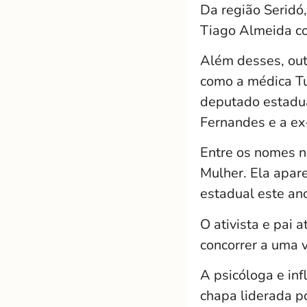
Da região Seridó,
Tiago Almeida co
Além desses, out
como a médica Tuc
deputado estadual
Fernandes e a ex
Entre os nomes no
Mulher. Ela apa
estadual este an
O ativista e pai 
concorrer a uma 
A psicóloga e inf
chapa liderada po