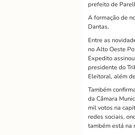
prefeito de Parel
A formação de no
Dantas.
Entre as novidad
no Alto Oeste Pot
Expedito assinou
presidente do Tri
Eleitoral, além 
Também confirmad
da Câmara Munici
mil votos na capi
redes sociais, o
também está na 