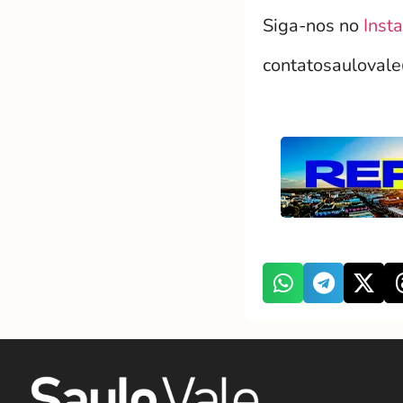
Siga-nos no
Inst
contatosauloval