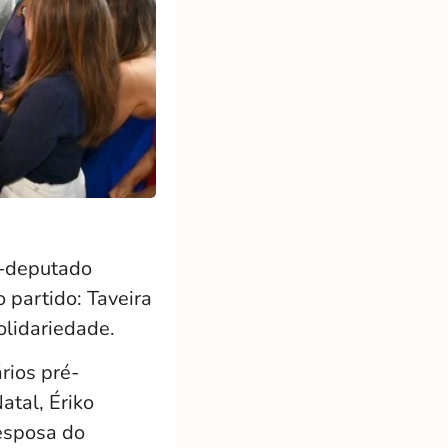
e-deputado
 partido: Taveira
olidariedade.
ários pré-
tal, Ériko
 esposa do