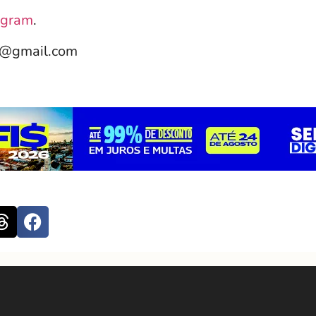
agram
.
e@gmail.com