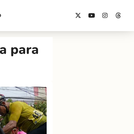
O
ia para