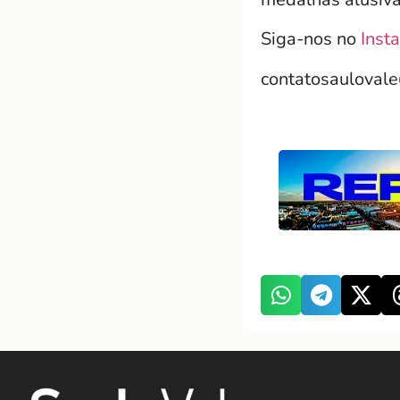
Siga-nos no
Inst
contatosauloval