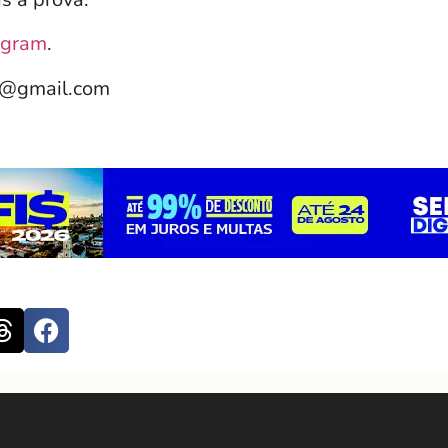
agram
.
e@gmail.com