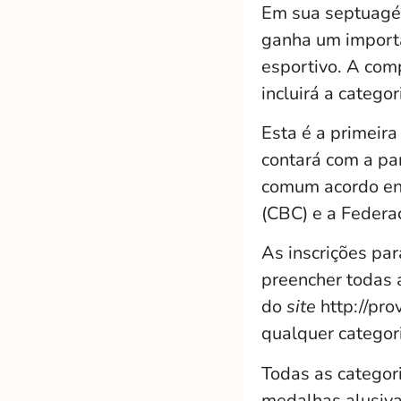
Em sua septuagés
ganha um importa
esportivo. A com
incluirá a catego
Esta é a primeira
contará com a par
comum acordo ent
(CBC) e a Federa
As inscrições par
preencher todas 
do
site
http://pro
qualquer categor
Todas as categor
medalhas alusiva