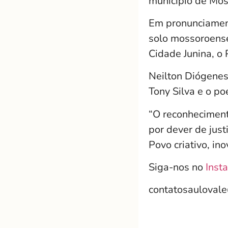
município de Mos
Em pronunciamen
solo mossoroense
Cidade Junina, o
Neilton Diógenes
Tony Silva e o po
“O reconheciment
por dever de jus
Povo criativo, in
Siga-nos no
Inst
contatosauloval