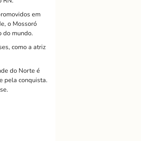
o RN.
 promovidos em
de, o Mossoró
no do mundo.
es, como a atriz
nde do Norte é
e pela conquista.
se.