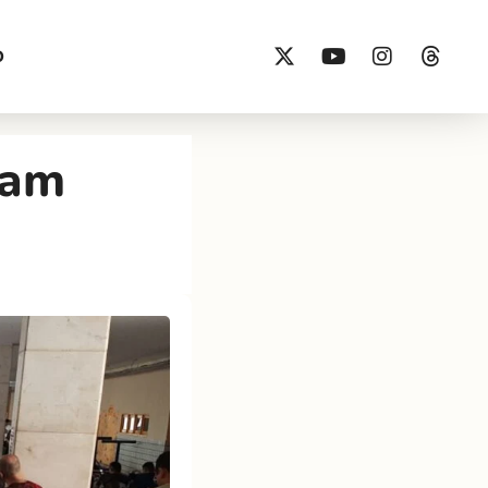
O
vam