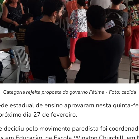
Categoria rejeita proposta do governo Fátima - Foto: cedida
de estadual de ensino aprovaram nesta quinta-fei
próximo dia 27 de fevereiro.
 decidiu pelo movimento paredista foi coordenad
s em Educação, na Escola Winston Churchill, em 