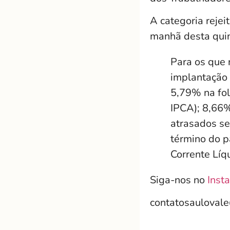
A categoria reje
manhã desta quint
Para os que 
implantação 
5,79% na fol
IPCA); 8,66%
atrasados se
término do p
Corrente Líq
Siga-nos no
Inst
contatosauloval