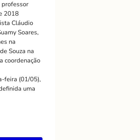
 professor
de 2018
ista Cláudio
 Suamy Soares,
nes na
 de Souza na
na coordenação
-feira (01/05),
definida uma