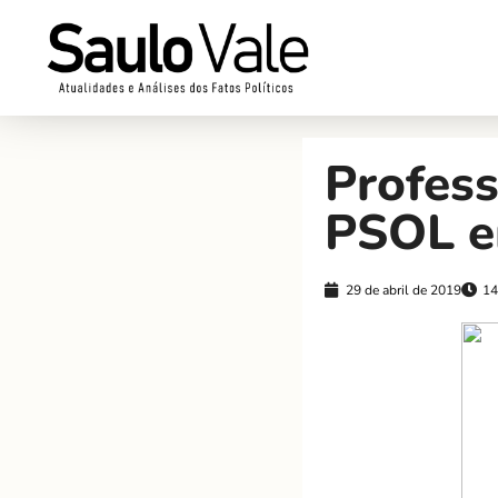
Profes
PSOL e
29 de abril de 2019
14