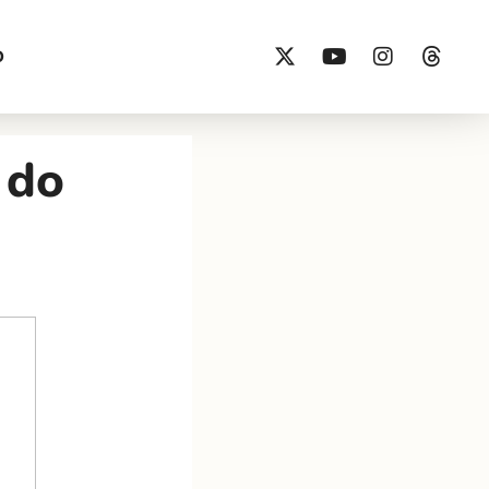
O
 do