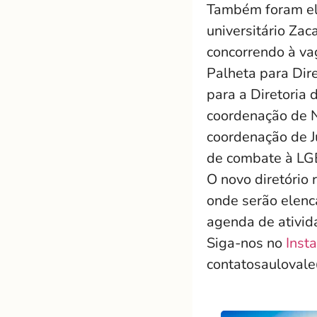
Também foram elei
universitário Za
concorrendo à vag
Palheta para Dir
para a Diretoria 
coordenação de N
coordenação de J
de combate à LG
O novo diretório 
onde serão elenc
agenda de ativi
Siga-nos no
Inst
contatosauloval