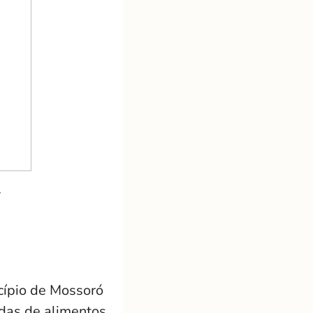
i
icípio de Mossoró
adas de alimentos