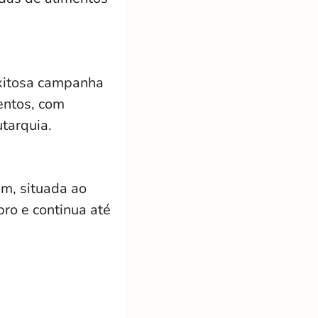
exitosa campanha
entos, com
utarquia.
im, situada ao
ro e continua até