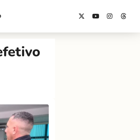
O
fetivo