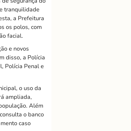
as de segurança do
e tranquilidade
sta, a Prefeitura
os os polos, com
o facial.
ção e novos
m disso, a Polícia
l, Polícia Penal e
cipal, o uso da
rá ampliada,
 população. Além
 consulta o banco
ramento caso