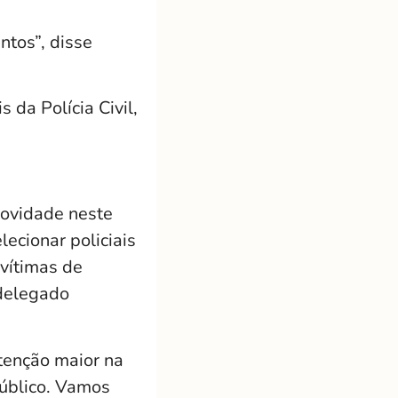
ntos”, disse
da Polícia Civil,
novidade neste
ecionar policiais
 vítimas de
 delegado
atenção maior na
público. Vamos