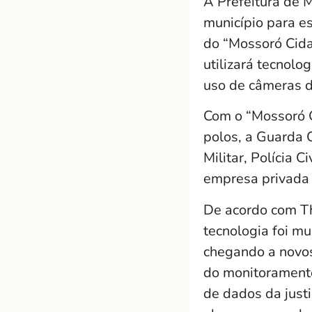
A Prefeitura de M
município para es
do “Mossoró Cida
utilizará tecnolo
uso de câmeras d
Com o “Mossoró C
polos, a Guarda C
Militar, Polícia C
empresa privada 
De acordo com Th
tecnologia foi mu
chegando a novos
do monitoramento
de dados da justi