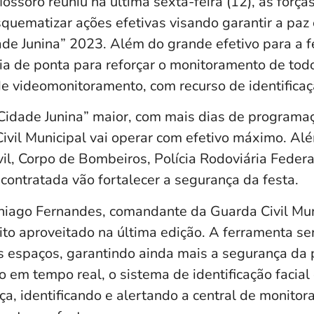
ossoró reuniu na última sexta-feira (12), as forç
quematizar ações efetivas visando garantir a paz 
de Junina” 2023. Além do grande efetivo para a fe
gia de ponta para reforçar o monitoramento de tod
e videomonitoramento, com recurso de identificaçã
idade Junina” maior, com mais dias de programa
ivil Municipal vai operar com efetivo máximo. Alé
ivil, Corpo de Bombeiros, Polícia Rodoviária Federa
contratada vão fortalecer a segurança da festa.
iago Fernandes, comandante da Guarda Civil Muni
ito aproveitado na última edição. A ferramenta se
 espaços, garantindo ainda mais a segurança da
 em tempo real, o sistema de identificação facial
ça, identificando e alertando a central de monito