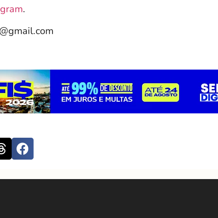
agram
.
e@gmail.com