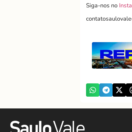
Siga-nos no
Inst
contatosauloval