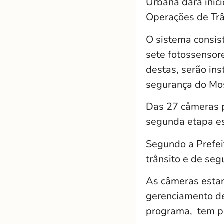
Urbana dará iníc
Operações de Trâ
O sistema consis
sete fotossensore
destas, serão in
segurança do Mos
Das 27 câmeras p
segunda etapa es
Segundo a Prefei
trânsito e de se
As câmeras estar
gerenciamento de 
programa, tem p