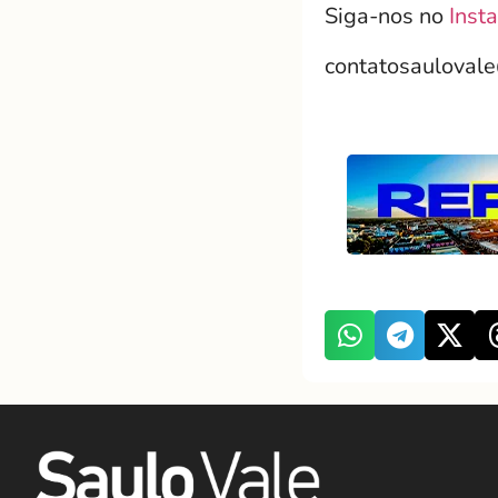
Siga-nos no
Inst
contatosauloval