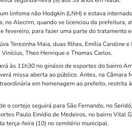
esta segunda-feira (9) aos 59 anos em Natal.
a um linfoma não Hodgkin (LNH) e estava internad
ica, no Alecrim, quando se licenciou da prefeitura
e fevereiro, para fazer uma parte do tratamento 
úva Terezinha Maia, duas filhas, Emília Caroline e
i Vinícius, Theo Henrique e Thomas Carlos.
cerá às 11h30 no ginásio de esportes do bairro A
verá missa aberta ao público. Antes, na Câmara M
raordinária em homenagem ao prefeito, restrita à
arde o cortejo seguirá para São Fernando, no Seridó
ortes Paulo Emídio de Medeiros, no bairro Vital G
a terça-feira (10) no cemitério municipal.