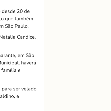
o desde 20 de
, ato que também
em São Paulo.
 Natália Candice,
marante, em São
unicipal, haverá
 família e
, para ser velado
aldino, e