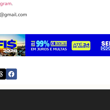
agram
.
e@gmail.com