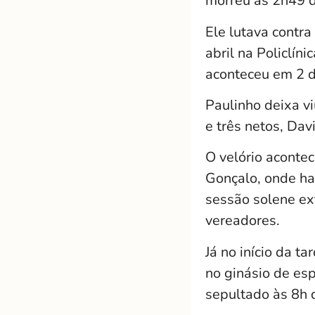
morreu às 2h49 d
Ele lutava contr
abril na Policlín
aconteceu em 2 d
Paulinho deixa vi
e três netos, Dav
O velório aconte
Gonçalo, onde ha
sessão solene ext
vereadores.
Já no início da t
no ginásio de esp
sepultado às 8h d